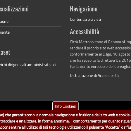
sualizzazioni
Navigazione
Contenuti più visti
sione
Accessibilità
biente
Città Metropolitana di Genova si i
rendere il proprio sito web accessibi
taset
conformemente al D.lgs. 10 agosto
che ha recepito la direttiva UE 201
arichi dirigenziali amministrativi di
Parlamento europeo e del Consiglio.
Dichiarazione di Accessibilità
Info Cookies
tametropolitana.genova.it
è il progetto "Open Data" della
Città Metropolitana d
ione) che garantiscono la normale navigazione e fruizione del sito web e cookie a
no a cura del Servizio Sistemi Informativi. Ogni Direzione è responsabile per la p
i tracciare e analizzare, in forma anonima, il comportamento per quanto rigua
accedi (area riservata)
|
contatti
|
privacy
|
Statistiche
|
sentire all’utilizzo di tali tecnologie utilizzando il pulsante “Accetta” o rifiut