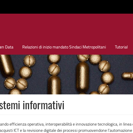
en Data
Relazioni di inizio mandato Sindaci Metropolitani
Tutorial
istemi informativi
ando efficienza operativa, interoperabilità e innovazione tecnologica, in linea 
 gli acquisti ICT e la revisione digitale dei processi promuovendone l’automazion