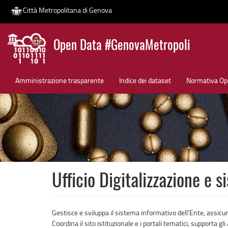
Città Metropolitana di Genova
Salta
Open Data #GenovaMetropoli
al
contenuto
News
principale
Amministrazione trasparente
Indice dei dataset
Normativa Op
Ufficio Digitalizzazione e s
Gestisce e sviluppa il sistema informativo dell’Ente, assicur
Coordina il sito istituzionale e i portali tematici, supporta