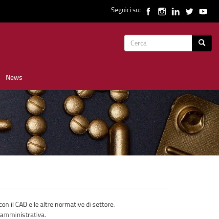
Seguici su:
Form
Cerca
di
News
ricerca
con il CAD e le altre normative di settore.
e amministrativa.