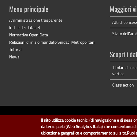
Menu principale
Maggiori vi
Amministrazione trasparente
Atti di conces
Indice dei dataset
Stato dell'am
Normativa Open Data
Relazioni di inizio mandato Sindaci Metropolitani
Tutorial
Scopri i da
News
Titolari di inc
vertice
Class action
dati.cit
Il sito utilizza cookie tecnici (di navigazione e di sess
Il design e la gestione so
da terze parti (Web Analytics Italia) che consentono d
ubicazione geografica e comportamento sul sito.Puoi accon