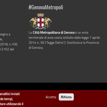
#GenovaMetropoli
La
Città Metropolitana di Genova
è un ente
mpegna a
territoriale di area vasta istituito dalla legge 7 aprile
le,
2014 n. 56 (“legge Delrio”). Sostituisce la Provincia
 2018, n.106
di Genova.
6/2102 del
i Genova
.
nalitici inviati
Accetta
Rifiuta
arte di "dati" e "dataset".
rda tempi,
are utilizzando il