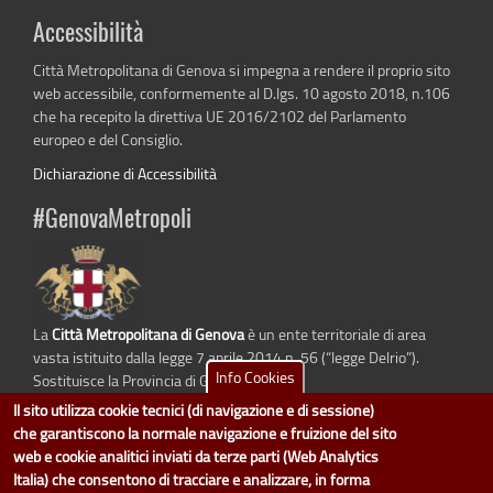
Accessibilità
Città Metropolitana di Genova si impegna a rendere il proprio sito
web accessibile, conformemente al D.lgs. 10 agosto 2018, n.106
che ha recepito la direttiva UE 2016/2102 del Parlamento
europeo e del Consiglio.
Dichiarazione di Accessibilità
#GenovaMetropoli
La
Città Metropolitana di Genova
è un ente territoriale di area
vasta istituito dalla legge 7 aprile 2014 n. 56 (“legge Delrio”).
Info Cookies
Sostituisce la Provincia di Genova.
Il sito utilizza cookie tecnici (di navigazione e di sessione)
che garantiscono la normale navigazione e fruizione del sito
web e cookie analitici inviati da terze parti (Web Analytics
dati.cittametropolitana.genova.it
è il progetto "Open Data" della
Città
Italia) che consentono di tracciare e analizzare, in forma