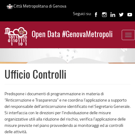
Città Metropolitana di Genova
Seguici su:
Salta
al
Open Data #GenovaMetropoli
contenuto
Tog
News
principale
nav
Ufficio Controlli
Predispone i documenti di programmazione in materia di
“Anticorruzione e Trasparenza” e ne coordina l’applicazione a supporto
del responsabile dell’anticorruzione identificato nel Segretario Generale.
Si interfaccia con le direzioni per l’individuazione delle misure
organizzative utili alla riduzione del rischio, verifica l’applicazione delle
misure previste nel piano provvedendo ai monitoraggi ed ai controlli
delle attività.