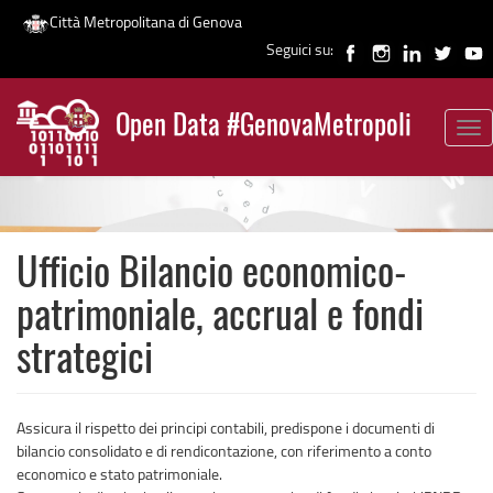
Città Metropolitana di Genova
Seguici su:
Salta
al
Open Data #GenovaMetropoli
contenuto
Tog
News
principale
nav
Ufficio Bilancio economico-
patrimoniale, accrual e fondi
strategici
Assicura il rispetto dei principi contabili, predispone i documenti di
bilancio consolidato e di rendicontazione, con riferimento a conto
economico e stato patrimoniale.