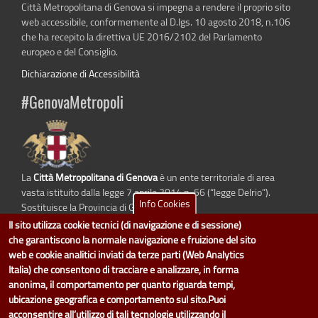
Città Metropolitana di Genova si impegna a rendere il proprio sito
web accessibile, conformemente al D.lgs. 10 agosto 2018, n.106
che ha recepito la direttiva UE 2016/2102 del Parlamento
europeo e del Consiglio.
Dichiarazione di Accessibilità
#GenovaMetropoli
La
Città Metropolitana di Genova
è un ente territoriale di area
vasta istituito dalla legge 7 aprile 2014 n. 56 (“legge Delrio”).
Info Cookies
Sostituisce la Provincia di Genova.
Il sito utilizza cookie tecnici (di navigazione e di sessione)
che garantiscono la normale navigazione e fruizione del sito
web e cookie analitici inviati da terze parti (Web Analytics
dati.cittametropolitana.genova.it
è il progetto "Open Data" della
Città
Italia) che consentono di tracciare e analizzare, in forma
Metropolitana di Genova
.
anonima, il comportamento per quanto riguarda tempi,
Il design e la gestione sono a cura del Servizio Sistemi Informativi. Ogni
ubicazione geografica e comportamento sul sito.Puoi
Direzione è responsabile per la parte di "dati" e "dataset".
acconsentire all’utilizzo di tali tecnologie utilizzando il