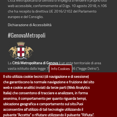
Città Metropolitana di Genova si impegna a rendere il proprio sito
web accessibile, conformemente al D.lgs. 10 agosto 2018, n.106
che ha recepito la direttiva UE 2016/2102 del Parlamento
europeo e del Consiglio.
Dichiarazione di Accessibilità
#GenovaMetropoli
La
Città Metropolitana di Genova
è un ente territoriale di area
vasta istituito dalla legge 7 aprile 2014 n. 56 (“legge Delrio”).
Info Cookies
Sostituisce la Provincia di Genova.
Il sito utilizza cookie tecnici (di navigazione e di sessione)
che garantiscono la normale navigazione e fruizione del sito
web e cookie analitici inviati da terze parti (Web Analytics
Italia) che consentono di tracciare e analizzare, in forma
dati.cittametropolitana.genova.it
è il progetto "Open Data" della
Città
anonima, il comportamento per quanto riguarda tempi,
Metropolitana di Genova
.
ubicazione geografica e comportamento sul sito.Puoi
Il design e la gestione sono a cura del Servizio Sistemi Informativi. Ogni
acconsentire all’utilizzo di tali tecnologie utilizzando il
Direzione è responsabile per la parte di "dati" e "dataset".
pulsante “Accetta” o rifiutare utilizzando il pulsante "Rifiuta".
accedi (area riservata)
|
contatti
|
privacy
|
Statistiche
|