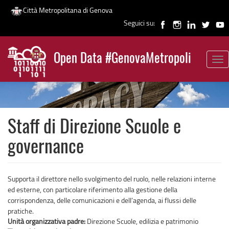
Città Metropolitana di Genova
Seguici su:
Salta
al
Open Data #GenovaMetropoli
contenuto
Tog
News
principale
nav
Staff di Direzione Scuole e
governance
Supporta il direttore nello svolgimento del ruolo, nelle relazioni interne
ed esterne, con particolare riferimento alla gestione della
corrispondenza, delle comunicazioni e dell’agenda, ai flussi delle
pratiche.
Unità organizzativa padre:
Direzione Scuole, edilizia e patrimonio