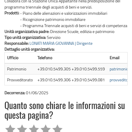
Collabora con la Stazione Unica Appaltante nella predisposizione del
programma triennale degli acquisti di beni e servizi.
Prodotti:
- Piano delle alienazioni e valorizzazioni immobiliari
- Ricognizione patrimonio immobiliare
- Programma Triennale acquisti di beni e servizi di competenza
Unità organizzativa padre:
Direzione Scuole, edilizia e patrimonio
Tipo unità organizzativa:
Servizio
Responsabile:
LONATI MARIA GIOVANNA | Dirigente
Dettaglio unità organizzativa:
Ufficio
Telefono
Email
Patrimonio
+39.010.5499.305 +39.010.5499.559
patrimonio@c
Provveditorato
+39.010.5499.306 +39.010.5499.081
provveditora
Decorrenza:
01/06/2025
Quanto sono chiare le informazioni su
questa pagina?