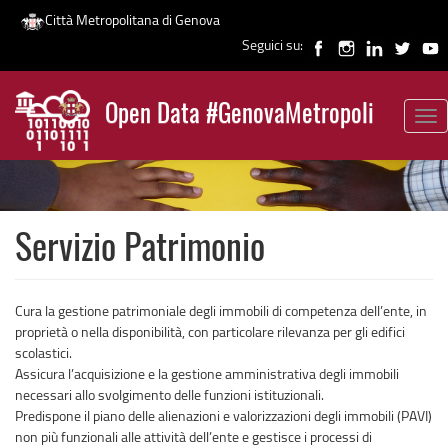
Città Metropolitana di Genova
Seguici su:
Salta
al
Open Data #GenovaMetropoli
contenuto
Tog
News
principale
nav
Servizio Patrimonio
Cura la gestione patrimoniale degli immobili di competenza dell’ente, in
proprietà o nella disponibilità, con particolare rilevanza per gli edifici
scolastici.
Assicura l’acquisizione e la gestione amministrativa degli immobili
necessari allo svolgimento delle funzioni istituzionali.
Predispone il piano delle alienazioni e valorizzazioni degli immobili (PAVI)
non più funzionali alle attività dell’ente e gestisce i processi di