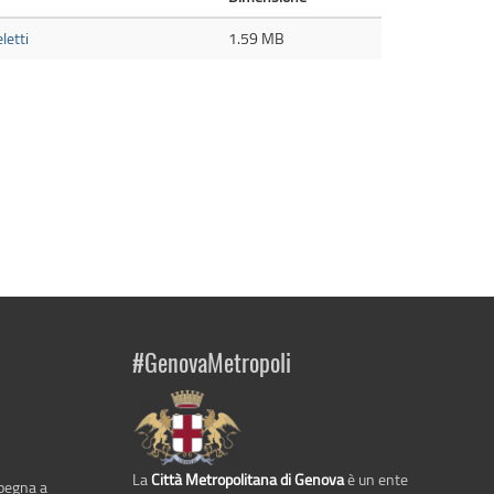
letti
1.59 MB
#GenovaMetropoli
La
Città Metropolitana di Genova
è un ente
mpegna a