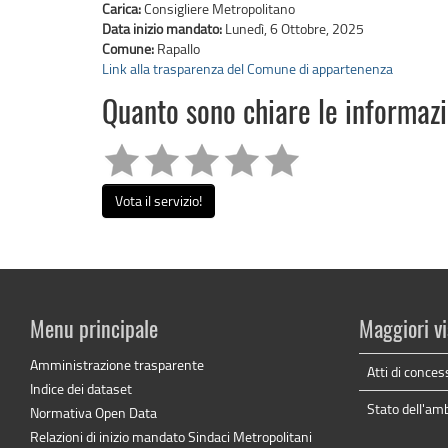
Carica:
Consigliere Metropolitano
Data inizio mandato:
Lunedì, 6 Ottobre, 2025
Comune:
Rapallo
Link alla trasparenza del Comune di appartenenza
Quanto sono chiare le informaz
Vota il servizio!
Menu principale
Maggiori vi
Amministrazione trasparente
Atti di conces
Indice dei dataset
Stato dell'am
Normativa Open Data
Relazioni di inizio mandato Sindaci Metropolitani