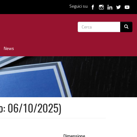
Seguici su:
Form
Cerca
di
News
ricerca
to: 06/10/2025)
Dimensione