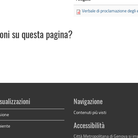
Verbale di proclamazione degli e
ioni su questa pagina?
sualizzazioni
Navigazione
Contenuti più visti
sione
Accessibilità
biente
Città Metropolitana di Genova si i