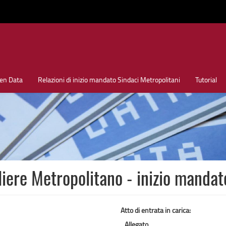
en Data
Relazioni di inizio mandato Sindaci Metropolitani
Tutorial
iere Metropolitano - inizio manda
Atto di entrata in carica:
Allegato