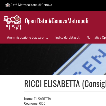
Città Metropolitana di Genova
Salta
Open Data #GenovaMetropoli
al
contenuto
News
principale
Amministrazione trasparente
Indice dei dataset
Normativa Op
RICCI ELISABETTA (Consigl
Nome:
ELISABETTA
Cognome:
RICCI