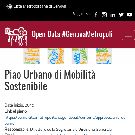
Città Metropolitana di Genova
Seguici su:
Salta
al
Open Data #GenovaMetropoli
contenuto
Tog
News
principale
nav
Piao Urbano di Mobilità
Sostenibile
Data inizio:
2019
Link al piano:
https://pums.cittametropolitana.genova.it/content/approvazione-del-
pums
Responsabile:
Direttore della Segreteria e Direzione Generale