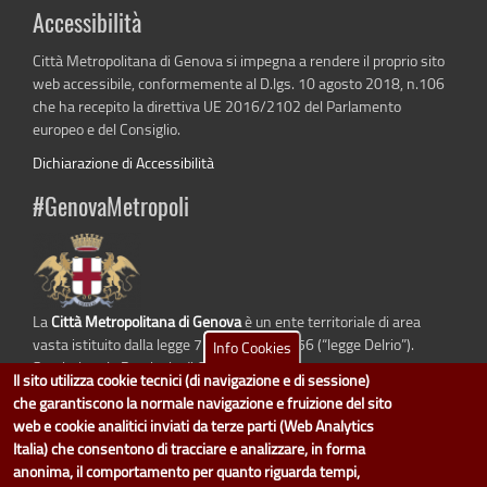
Accessibilità
Città Metropolitana di Genova si impegna a rendere il proprio sito
web accessibile, conformemente al D.lgs. 10 agosto 2018, n.106
che ha recepito la direttiva UE 2016/2102 del Parlamento
europeo e del Consiglio.
Dichiarazione di Accessibilità
#GenovaMetropoli
La
Città Metropolitana di Genova
è un ente territoriale di area
vasta istituito dalla legge 7 aprile 2014 n. 56 (“legge Delrio”).
Info Cookies
Sostituisce la Provincia di Genova.
Il sito utilizza cookie tecnici (di navigazione e di sessione)
che garantiscono la normale navigazione e fruizione del sito
web e cookie analitici inviati da terze parti (Web Analytics
Italia) che consentono di tracciare e analizzare, in forma
dati.cittametropolitana.genova.it
è il progetto "Open Data" della
Città
anonima, il comportamento per quanto riguarda tempi,
Metropolitana di Genova
.