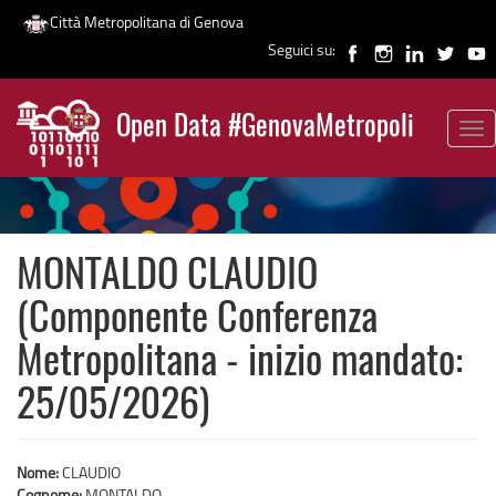
Città Metropolitana di Genova
Seguici su:
Salta
al
Open Data #GenovaMetropoli
contenuto
Tog
News
principale
nav
MONTALDO CLAUDIO
(Componente Conferenza
Metropolitana - inizio mandato:
25/05/2026)
Nome:
CLAUDIO
Cognome:
MONTALDO