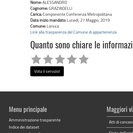
Nome:
ALESSANDRO
Cognome:
GRAZIADELLI
Carica:
Componente Conferenza Metropolitana
Data inizio mandato:
Lunedì, 27 Maggio, 2019
Comune:
Lorsica
Link alla trasparenza del Comune di appartenenza
Quanto sono chiare le informaz
Vota il servizio!
Menu principale
Maggiori vi
Amministrazione trasparente
Atti di conces
Indice dei dataset
Stato dell'am