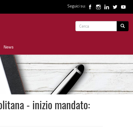
Seguici su:
Form
Cerca
di
News
ricerca
tana - inizio mandato: