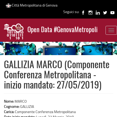
Città Metropolitana di Genova
Seguici su:
Salta
al
Open Data #GenovaMetropoli
contenuto
Tog
News
principale
nav
GALLIZIA MARCO (Componente
Conferenza Metropolitana -
inizio mandato: 27/05/2019)
Nome:
MARCO
Cognome:
GALLIZIA
Carica:
Componente Conferenza Metropolitana
Data inizio mandato:
Lunedì, 27 Maggio, 2019