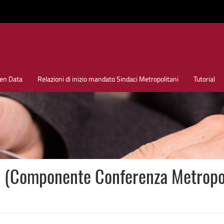
en Data
Relazioni di inizio mandato Sindaci Metropolitani
Tutorial
omponente Conferenza Metropolit