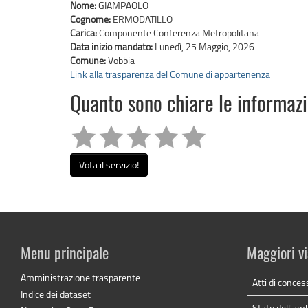
Nome:
GIAMPAOLO
Cognome:
ERMODATILLO
Carica:
Componente Conferenza Metropolitana
Data inizio mandato:
Lunedì, 25 Maggio, 2026
Comune:
Vobbia
Link alla trasparenza del Comune di appartenenza
Quanto sono chiare le informaz
Vota il servizio!
Menu principale
Maggiori vi
Amministrazione trasparente
Atti di conces
Indice dei dataset
Stato dell'am