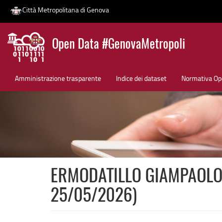
Città Metropolitana di Genova
Salta
Open Data #GenovaMetropoli
al
contenuto
News
principale
Amministrazione trasparente
Indice dei dataset
Normativa Op
ERMODATILLO GIAMPAOLO (C
25/05/2026)