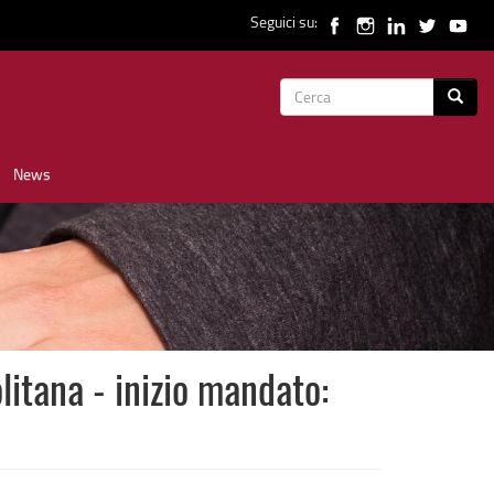
Seguici su:
Form
Cerca
di
News
ricerca
ana - inizio mandato: