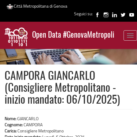
Città Metropolitana di Genova
Seguici su:
Salta
al
Open Data #GenovaMetropoli
contenuto
Tog
News
principale
nav
CAMPORA GIANCARLO
(Consigliere Metropolitano -
inizio mandato: 06/10/2025)
Nome:
GIANCARLO
Cognome:
CAMPORA
Carica:
Consigliere Metropolitano
Data inizio mandato:
Lunedì, 6 Ottobre, 2025