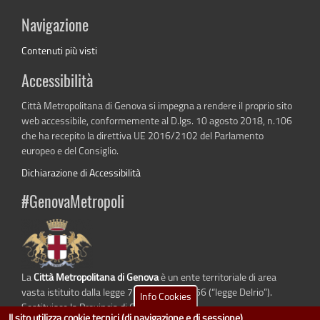
Navigazione
Contenuti più visti
Accessibilità
Città Metropolitana di Genova si impegna a rendere il proprio sito
web accessibile, conformemente al D.lgs. 10 agosto 2018, n.106
che ha recepito la direttiva UE 2016/2102 del Parlamento
europeo e del Consiglio.
Dichiarazione di Accessibilità
#GenovaMetropoli
La
Città Metropolitana di Genova
è un ente territoriale di area
vasta istituito dalla legge 7 aprile 2014 n. 56 (“legge Delrio”).
Info Cookies
Sostituisce la Provincia di Genova.
Il sito utilizza cookie tecnici (di navigazione e di sessione)