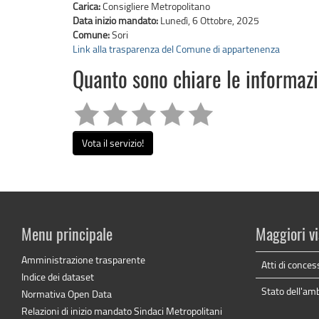
Carica:
Consigliere Metropolitano
Data inizio mandato:
Lunedì, 6 Ottobre, 2025
Comune:
Sori
Link alla trasparenza del Comune di appartenenza
Quanto sono chiare le informaz
Vota il servizio!
Menu principale
Maggiori vi
Amministrazione trasparente
Atti di conces
Indice dei dataset
Stato dell'am
Normativa Open Data
Relazioni di inizio mandato Sindaci Metropolitani