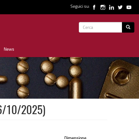
Seguici su:
Form
Cerca
di
News
ricerca
06/10/2025)
Dimensione