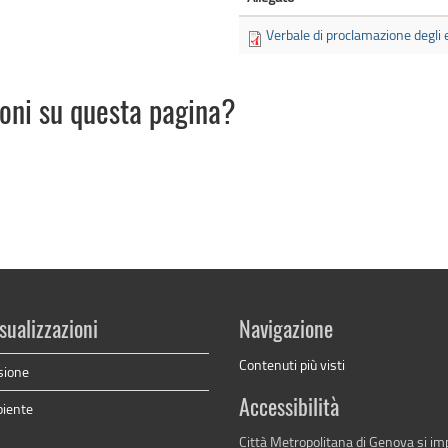
Verbale di proclamazione degli e
ioni su questa pagina?
sualizzazioni
Navigazione
Contenuti più visti
sione
Accessibilità
biente
Città Metropolitana di Genova si i