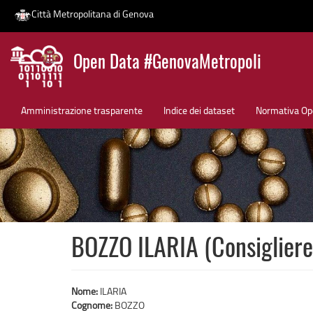
Città Metropolitana di Genova
Salta
Open Data #GenovaMetropoli
al
contenuto
News
principale
Amministrazione trasparente
Indice dei dataset
Normativa Op
BOZZO ILARIA (Consigliere
Nome:
ILARIA
Cognome:
BOZZO