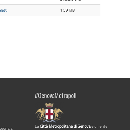
letti
1.59 MB
#GenovaMetropoli
La
Città Metropolitana di Genova
è un ente
mpegna a