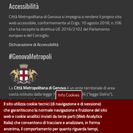
Accessibilità
Città Metropolitana di Genova si impegna a rendere il proprio sito
web accessibile, conformemente al D.lgs. 10 agosto 2018, n.106
che ha recepito la direttiva UE 2016/2102 del Parlamento
europeo e del Consiglio.
Dichiarazione di Accessibilità
#GenovaMetropoli
La
Città Metropolitana di Genova
è un ente territoriale di area
vasta istituito dalla legge 7 aprile 2014 n. 56 (“legge Delrio”).
Info Cookies
Sostituisce la Provincia di Genova.
Il sito utilizza cookie tecnici (di navigazione e di sessione)
che garantiscono la normale navigazione e fruizione del sito
web e cookie analitici inviati da terze parti (Web Analytics
Italia) che consentono di tracciare e analizzare, in forma
dati.cittametropolitana.genova.it
è il progetto "Open Data" della
Città
anonima, il comportamento per quanto riguarda tempi,
Metropolitana di Genova
.