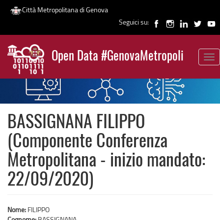
Città Metropolitana di Genova
Seguici su:
Salta
al
Open Data #GenovaMetropoli
contenuto
Tog
News
principale
nav
BASSIGNANA FILIPPO
(Componente Conferenza
Metropolitana - inizio mandato:
22/09/2020)
Nome:
FILIPPO
Cognome:
BASSIGNANA