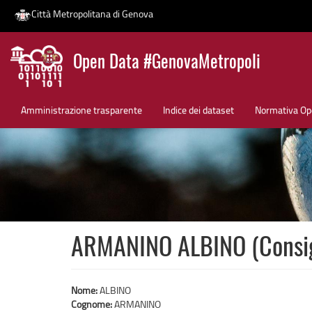
Città Metropolitana di Genova
Salta
Open Data #GenovaMetropoli
al
contenuto
News
principale
Amministrazione trasparente
Indice dei dataset
Normativa Op
ARMANINO ALBINO (Consigl
Nome:
ALBINO
Cognome:
ARMANINO