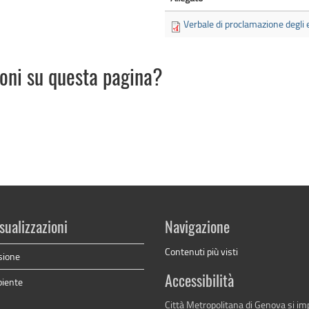
Verbale di proclamazione degli e
ioni su questa pagina?
sualizzazioni
Navigazione
Contenuti più visti
sione
Accessibilità
biente
Città Metropolitana di Genova si i