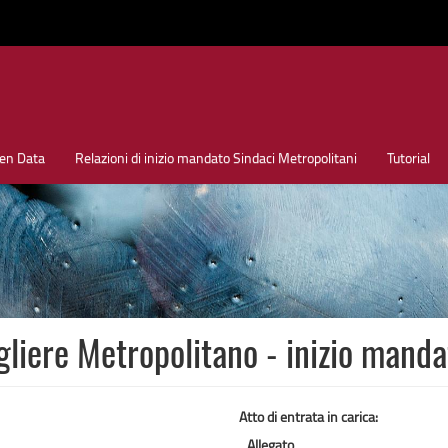
en Data
Relazioni di inizio mandato Sindaci Metropolitani
Tutorial
iere Metropolitano - inizio mand
Atto di entrata in carica:
Allegato