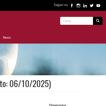
Seguici su:
Form
Cerca
di
News
ricerca
ato: 06/10/2025)
Dimensione