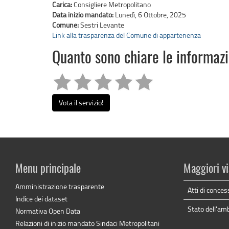
Carica:
Consigliere Metropolitano
Data inizio mandato:
Lunedì, 6 Ottobre, 2025
Comune:
Sestri Levante
Link alla trasparenza del Comune di appartenenza
Quanto sono chiare le informaz
Vota il servizio!
Menu principale
Maggiori vi
Amministrazione trasparente
Atti di conces
Indice dei dataset
Stato dell'am
Normativa Open Data
Relazioni di inizio mandato Sindaci Metropolitani