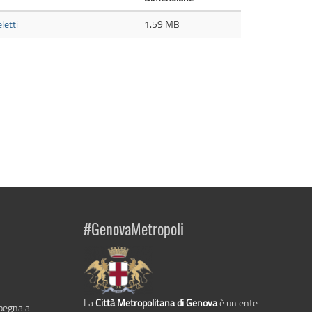
letti
1.59 MB
#GenovaMetropoli
La
Città Metropolitana di Genova
è un ente
mpegna a