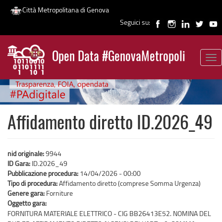
Città Metropolitana di Genova
Seguici su:
Salta
al
Open Data #GenovaMetropoli
contenuto
Tog
News
principale
nav
Affidamento diretto ID.2026_49
nid originale:
9944
ID Gara:
ID.2026_49
Pubblicazione procedura:
14/04/2026 - 00:00
Tipo di procedura:
Affidamento diretto (comprese Somma Urgenza)
Genere gara:
Forniture
Oggetto gara:
FORNITURA MATERIALE ELETTRICO - CIG BB26413E52. NOMINA DEL