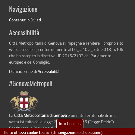
Navigazione
Contenuti più visti
Accessibilità
Città Metropolitana di Genova si impegna a rendere il proprio sito
web accessibile, conformemente al D.lgs. 10 agosto 2018, n.106
che ha recepito la direttiva UE 2016/2102 del Parlamento
europeo e del Consiglio.
Dichiarazione di Accessibilità
#GenovaMetropoli
La
Città Metropolitana di Genova
è un ente territoriale di area
vasta istituito dalla legge 7 aprile 2014 n. 56 (“legge Delrio”).
Info Cookies
Sostituisce la Provincia di Genova.
Il sito utilizza cookie tecnici (di navigazione e di sessione)