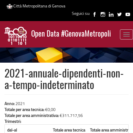
Città Metropolitana di Genova
Seguici su:
Salta
al
Open Data #GenovaMetropoli
contenuto
Tog
News
principale
nav
2021-annuale-dipendenti-non-
a-tempo-indeterminato
Anno:
2021
Totale per area tecnica:
€0,00
Totale per area amministrativa:
€311.717,56
Trimestri:
dal-al
Totale area tecnica
Totale area amministrat