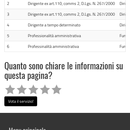
2
Dirigente ex art.110, comms 2, D.Lgs. N. 267/2000
Dirige
3
Dirigente ex art.110, comms 2, D.Lgs. N. 267/2000
Dirige
4
Dirigente a tempo determinato
Dirige
5
Professionalità amministrativa
Funzi
6
Professinalità amministrativa
Funzi
Quanto sono chiare le informazioni su
questa pagina?
Vota il servizio!