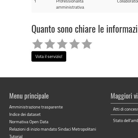
1
Professionalità
Collaborat
amministrativa
Quanto sono chiare le informaz
Vota il servizio!
Menu principale
Maggiori vi
Amministrazione trasparente
Atti di conces
Indice dei dataset
Stato dell'am
Normativa Open Data
Relazioni di inizio mandato Sindaci Metropolitani
Tutorial