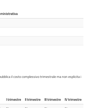
mministrativa
ubblica il costo complessivo trimestrale ma non esplicita i
I trimestre
II trimestre
III trimestre
IV trimestre