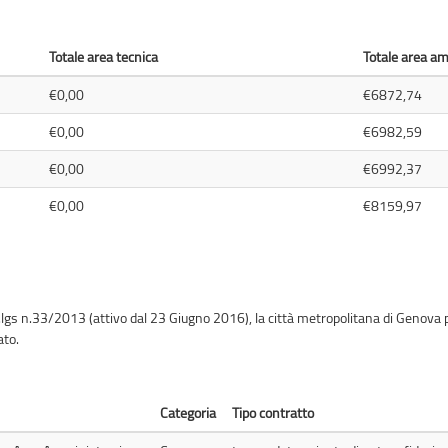
Totale area tecnica
Totale area a
€0,00
€6872,74
€0,00
€6982,59
€0,00
€6992,37
€0,00
€8159,97
.lgs n.33/2013 (attivo dal 23 Giugno 2016), la città metropolitana di Genova p
ato.
Categoria
Tipo contratto