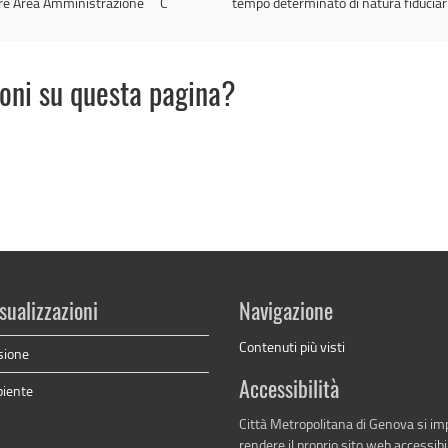
ore Area Amministrazione
C
tempo determinato di natura fiduciar
ioni su questa pagina?
sualizzazioni
Navigazione
Contenuti più visti
sione
Accessibilità
biente
Città Metropolitana di Genova si i
rendere il proprio sito web accessibi