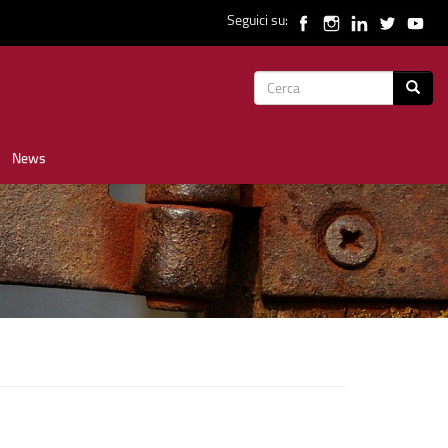
Seguici su:
Form
Cerca
di
News
ricerca