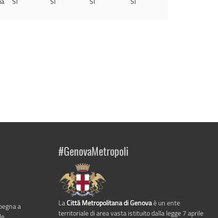
ia
SI
SI
SI
SI
#GenovaMetropoli
La
Città Metropolitana di Genova
è un ente
mpegna a
territoriale di area vasta istituito dalla legge 7 aprile
le,