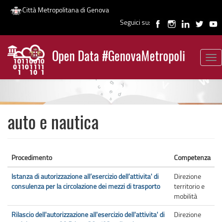
Città Metropolitana di Genova
Seguici su:
Salta
al
Open Data #GenovaMetropoli
contenuto
Tog
News
principale
nav
auto e nautica
Procedimento
Competenza
Istanza di autorizzazione all’esercizio dell’attivita' di
Direzione
consulenza per la circolazione dei mezzi di trasporto
territorio e
mobilità
Rilascio dell'autorizzazione all'esercizio dell'attivita' di
Direzione