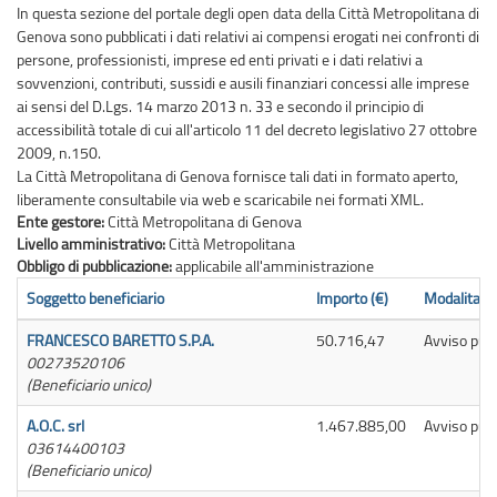
In questa sezione del portale degli open data della Città Metropolitana di
Genova sono pubblicati i dati relativi ai compensi erogati nei confronti di
persone, professionisti, imprese ed enti privati e i dati relativi a
sovvenzioni, contributi, sussidi e ausili finanziari concessi alle imprese
ai sensi del D.Lgs. 14 marzo 2013 n. 33 e secondo il principio di
accessibilità totale di cui all'articolo 11 del decreto legislativo 27 ottobre
2009, n.150.
La Città Metropolitana di Genova fornisce tali dati in formato aperto,
liberamente consultabile via web e scaricabile nei formati XML.
Ente gestore:
Città Metropolitana di Genova
Livello amministrativo:
Città Metropolitana
Obbligo di pubblicazione:
applicabile all'amministrazione
Soggetto beneficiario
Importo (€)
Modalita' s
FRANCESCO BARETTO S.P.A.
50.716,47
Avviso pubb
00273520106
(Beneficiario unico)
A.O.C. srl
1.467.885,00
Avviso pubb
03614400103
(Beneficiario unico)