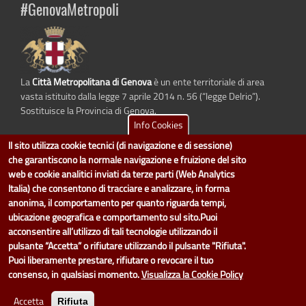
#GenovaMetropoli
La
Città Metropolitana di Genova
è un ente territoriale di area
vasta istituito dalla legge 7 aprile 2014 n. 56 (“legge Delrio”).
Sostituisce la Provincia di Genova.
Info Cookies
Il sito utilizza cookie tecnici (di navigazione e di sessione)
che garantiscono la normale navigazione e fruizione del sito
dati.cittametropolitana.genova.it
è il progetto "Open Data" della
Città
web e cookie analitici inviati da terze parti (Web Analytics
Metropolitana di Genova
.
Italia) che consentono di tracciare e analizzare, in forma
Il design e la gestione sono a cura del Servizio Sistemi Informativi. Ogni
anonima, il comportamento per quanto riguarda tempi,
Direzione è responsabile per la parte di "dati" e "dataset".
ubicazione geografica e comportamento sul sito.Puoi
accedi (area riservata)
|
contatti
|
privacy
|
Statistiche
|
acconsentire all’utilizzo di tali tecnologie utilizzando il
pulsante “Accetta” o rifiutare utilizzando il pulsante "Rifiuta".
Puoi liberamente prestare, rifiutare o revocare il tuo
consenso, in qualsiasi momento.
Visualizza la Cookie Policy
Accetta
Rifiuta