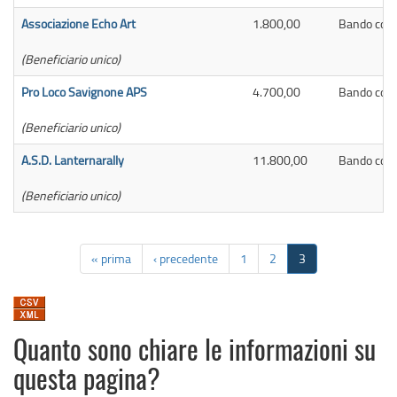
Associazione Echo Art
1.800,00
Bando contr
(Beneficiario unico)
Pro Loco Savignone APS
4.700,00
Bando contr
(Beneficiario unico)
A.S.D. Lanternarally
11.800,00
Bando contr
(Beneficiario unico)
« prima
‹ precedente
1
2
3
Quanto sono chiare le informazioni su
questa pagina?