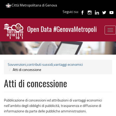
Città Metropolitana di Genova
Seguici su:
Salta
al
Open Data #GenovaMetropoli
contenuto
Tog
News
principale
nav
Sovvenzioni,contributi sussidi,vantaggi economici
Atti di concessione
Atti di concessione
Pubblicazione di concessioni ed attribuzioni di vantaggi economici
nell’ambito degli obblighi di pubblicità, trasparenza e diffusione di
informazione da parte delle pubbliche amministrazioni.